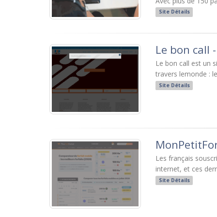
Avec plus de 150 p
Site Détails
Le bon call 
Le bon call est un 
travers lemonde : le
Site Détails
MonPetitFor
Les français souscr
internet, et ces der
Site Détails