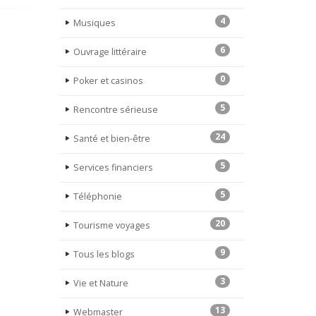
4
Musiques
6
Ouvrage littéraire
0
Poker et casinos
5
Rencontre sérieuse
24
Santé et bien-être
5
Services financiers
5
Téléphonie
20
Tourisme voyages
9
Tous les blogs
3
Vie et Nature
13
Webmaster