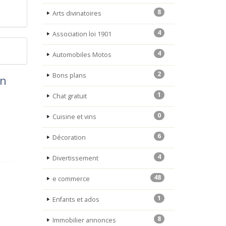
8
Arts divinatoires
4
Association loi 1901
4
Automobiles Motos
2
Bons plans
on
1
Chat gratuit
0
Cuisine et vins
6
Décoration
4
Divertissement
48
e commerce
1
Enfants et ados
8
Immobilier annonces