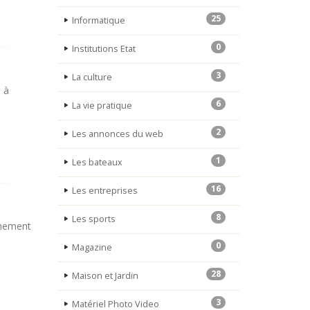
25
Informatique
0
Institutions Etat
3
La culture
e à
6
La vie pratique
2
Les annonces du web
1
Les bateaux
16
Les entreprises
8
Les sports
onnement
0
Magazine
28
Maison et Jardin
3
Matériel Photo Video