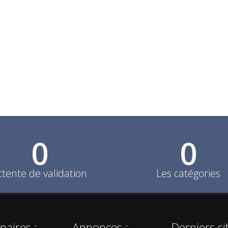
0
0
ttente de validation
Les catégories
naires :
Annonces :
Derniers si