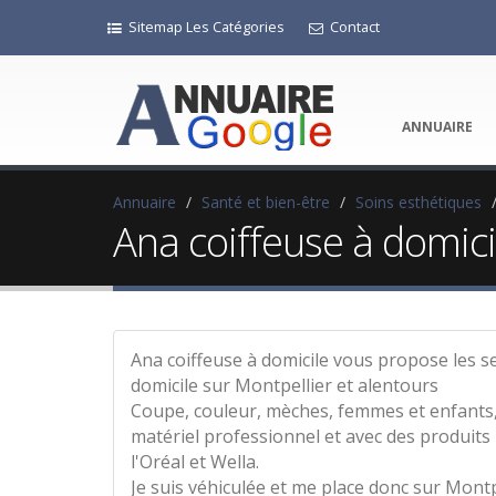
Sitemap Les Catégories
Contact
ANNUAIRE
Annuaire
Santé et bien-être
Soins esthétiques
Ana coiffeuse à domici
Ana coiffeuse à domicile vous propose les se
domicile sur Montpellier et alentours
Coupe, couleur, mèches, femmes et enfants, 
matériel professionnel et avec des produits
l'Oréal et Wella.
Je suis véhiculée et me place donc sur Mont