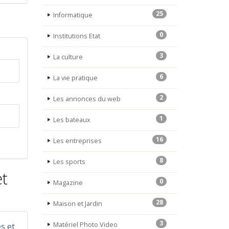
25
Informatique
0
Institutions Etat
3
La culture
6
La vie pratique
2
Les annonces du web
1
Les bateaux
16
Les entreprises
8
Les sports
et
0
Magazine
28
Maison et Jardin
3
s et
Matériel Photo Video